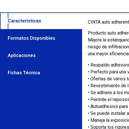
Características
CINTA auto adherente
Producto auto adhere
Formatos Disponibles
Mejora la estanqueid
riesgo de infiltraci
una mayor eficiencia
Aplicaciones
• Respaldo adhesivo
• Perfecto para una 
Fichas Técnica
• Ofertas de varios 
• Revestimiento de li
• Se adhiere a los 
• Permite el reposi
• Autoadhesivo para u
• Se puede instalar 
• Maneja la exposici
• Soporta los rigores