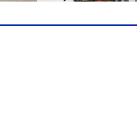
a de Acrílico
Membrana reflector
esen
calor Tyvek® Refle
MÁS »
CONOCE MÁS »