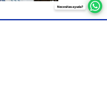
Necesitas ayuda?
a del
Techomat Roof Protector
x
CONOCE MÁS »