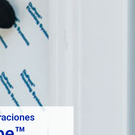
traciones
ape™