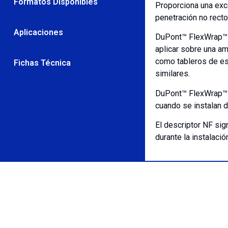
Formatos Disponibles
Proporciona una exc
penetración no recto
Aplicaciones
DuPont™ FlexWrap™ N
aplicar sobre una a
como tableros de esp
Fichas Técnica
similares.
DuPont™ FlexWrap™ N
cuando se instalan d
El descriptor NF si
durante la instalaci