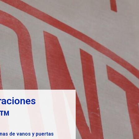
traciones
™
uinas de vanos y puertas